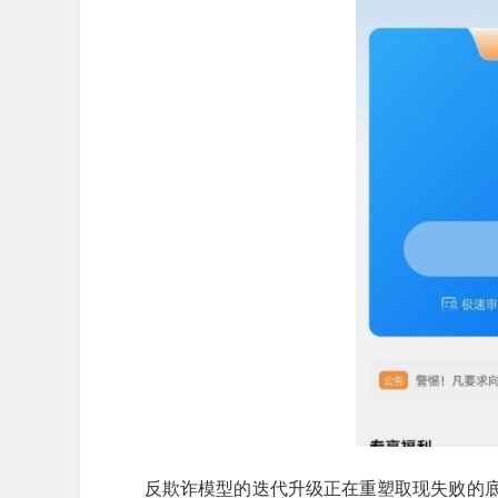
反欺诈模型的迭代升级正在重塑取现失败的