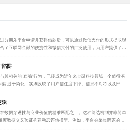
过分期乐平台申请并获得借款后，可以通过微信支付的形式提取现
合了互联网金融的便捷性和微信支付的广泛使用，为用户提供了灵
.
”陷阱
与其相关的“套骗”行为，已经成为近年来金融科技领域一个值得深
诈骗”过于简化，实则反映了用户信任度下降、信息不对称以及部分
逻辑
在数据穿透性与商业价值的精准匹配之上。这种筛选机制并非简单
多维度数据交叉验证构建动态评估模型。例如，平台会采集商家的流