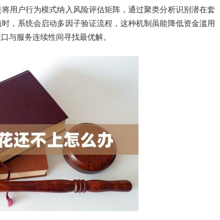
是将用户行为模式纳入风险评估矩阵，通过聚类分析识别潜在套
值时，系统会启动多因子验证流程，这种机制虽能降低资金滥用
敞口与服务连续性间寻找最优解。