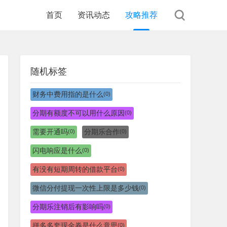
首页
资讯动态
攻略推荐
随机标签
财务中费用指的是什么
(0)
分期有额度不可以用什么原因
(0)
需要开通吗
分期乐合作
(0)
(0)
闪电响应是什么
(0)
有没有短期周转的借款平台
(0)
微信分付提现一次性上限是多少钱
(0)
分期乐注销后有影响吗
(0)
拼多多套现金券是什么意思
(0)