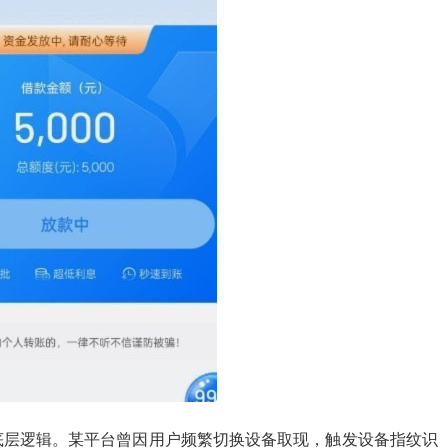
底层逻辑。某平台曾因用户频繁切换设备取现，触发设备指纹识