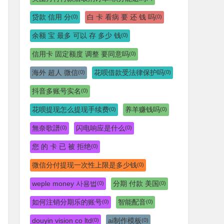
贷款 信用 分
白 卡 看病 要 还 钱 吗
(0)
(0)
余额 宝 最多 可以 存 多少 钱
(0)
信用卡 固定额度 调整 要同意吗
(0)
海外 超人 微信
花呗借款受法律保护吗
(0)
(0)
抖音多账号实名
(0)
花呗提现怎么提现手续费
养羊赚钱吗
(0)
(0)
無奈歌譜
闪电响应是什么
(0)
(0)
您 的 卡 已 被 拒绝
(0)
微信分付提现一次性上限是多少钱
(0)
weple money 사용법
分期 付款 美国
(0)
(0)
如何注销分期乐的账号
智能配音
(0)
(0)
douyin vision co ltd
ai制作模板
(0)
(0)