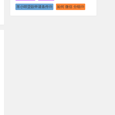
羊小咩贷款申请条件
如何 微信 分组
(0)
(0)