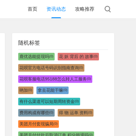
首页
资讯动态
攻略推荐
随机标签
鹿优选能提现吗
花 妖 背后 的 故事
(0)
(0)
花呗官方电话号码识别指南查询
(0)
花呗客服电话95188怎么转人工服务
(0)
吶加
拿去花能干嘛
(0)
(0)
有什么渠道可以短期周转资金
(0)
费用构成有哪些
得 物 运单 资料
(0)
(0)
美团月付套现骗局
(0)
美团月付付款后取消订单.积分能退吗
(0)