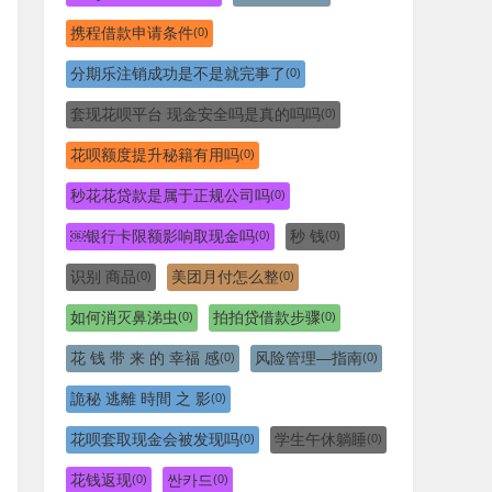
携程借款申请条件
(0)
分期乐注销成功是不是就完事了
(0)
套现花呗平台 现金安全吗是真的吗吗
(0)
花呗额度提升秘籍有用吗
(0)
秒花花贷款是属于正规公司吗
(0)
￼银行卡限额影响取现金吗
秒 钱
(0)
(0)
识别 商品
美团月付怎么整
(0)
(0)
如何消灭鼻涕虫
拍拍贷借款步骤
(0)
(0)
花 钱 带 来 的 幸福 感
风险管理—指南
(0)
(0)
詭秘 逃離 時間 之 影
(0)
花呗套取现金会被发现吗
学生午休躺睡
(0)
(0)
花钱返现
싼카드
(0)
(0)