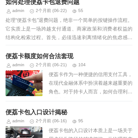
如何处理便荔卡包退费问题
完成日常支出和资金转移，这使得...
admin
2个月前
(06-22)
55
处理“便荔卡包”退费问题，绝非一个简单的按键操作流程。
它实质上是一场跨越支付通道、商家政策和消费者权益的
结构化检索过程。首先，必须迅速剥离情绪化的焦虑感，
将其定位于一个标准的金融交易纠纷模型进行拆解分...
便荔卡额度如何合法套现
admin
2个月前
(06-21)
104
便荔卡作为一种便捷的信用支付工具，
在现代金融体系中扮演着越来越重要的
角色。对于持卡人而言，如何合理利用
便荔卡额度，实现资金的有效配置，成
为一个值得深入探讨的话题。 首先，
便荔卡包入口设计揭秘
我们需要明确套现的本质。套现是...
admin
2个月前
(06-16)
95
便荔卡包的入口设计本质上是一场关于