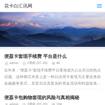
花卡白汇讯网
便荔卡套现手续费 平台是什么
admin
2周前
(07-26)
46
近年来，“便荔卡”套现手续费平台逐渐成为公众关注的热点
话题。这种模式本质上是一种以信用卡套现为主要业务的
金融服务形式，其背后涉及复杂的资金流动和利益链条。
套现手续费平台通常以收取服务费的形式，为持卡人...
便荔卡包购物套现的风险与真相揭秘
admin
3周前
(07-20)
104