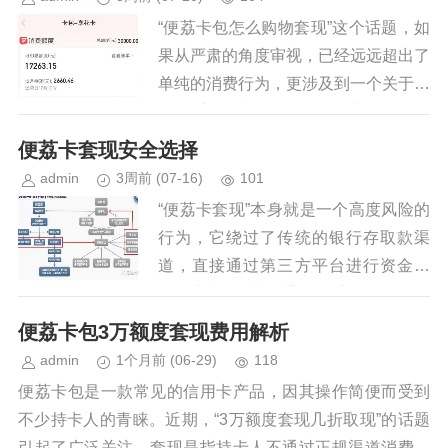
“便荔卡包怎么购物套现”这个话题，如
果从严肃的角度审视，已经远远超出了
单纯的消费行为，更涉及到一个关于信
用体系滥用和金融风险的复杂问题。简
单粗暴地将“套现”定义为一种策略，忽
便荔卡套现安全选择
略了其背后潜在的法律和道德...
admin
3周前
(07-16)
101
“便荔卡套现”本身就是一个高度风险的
行为，它绕过了传统的银行存取款渠
道，直接通过第三方平台进行资金转
移，这本身就意味着资金流动性极低，
且面临着极高的洗钱、逃税等风险。
便荔卡包3万额度套现费用解析
因此，要探讨“便荔卡套现找谁最安...
admin
1个月前
(06-29)
118
便荔卡包是一款常见的信用卡产品，因其操作简便而受到
不少持卡人的青睐。近期，“3万额度套现几折取现”的话题
引起了广泛关注。套现是指持卡人不通过正规渠道消费，