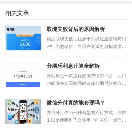
相关文章
取现失败背后的原因解析
额度取现失败往往源于系统底层逻辑与用
户行为的错位。当用户尝试将虚拟额度转
化为现实资金时，平台风控系统会实时扫
描交易轨迹。例如某用户在凌晨2点发起
分期乐利息计算全解析
取现，系统可能因异常活跃时段触发反欺
分期乐是一款流行的消费信贷平台，让用
诈机制，导致请求被拦...
户能够在购买商品时选择分期付款的方
式。然而，在享受这种便捷的同时，了解
其背后的利息计算规则是非常重要的。通
微信分付真的能套现吗？
常情况下，用户会关注的是如何确定每一
微信分付作为一种新型的支付方式，自推
期需要支付的利息金额以...
出以来便吸引了众多用户的关注。然而，
随着用户群体的扩大，一些用户开始探索