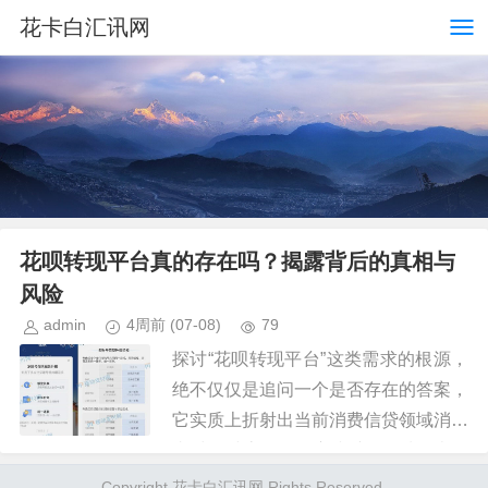
花卡白汇讯网
花呗转现平台真的存在吗？揭露背后的真相与
风险
admin
4周前
(07-08)
79
探讨“花呗转现平台”这类需求的根源，
绝不仅仅是追问一个是否存在的答案，
它实质上折射出当前消费信贷领域消费
者对即时流动性极度缺乏的一种焦虑信
号。这种求询本身就标志着传统消费周
Copyright 花卡白汇讯网 Rights Reserved.