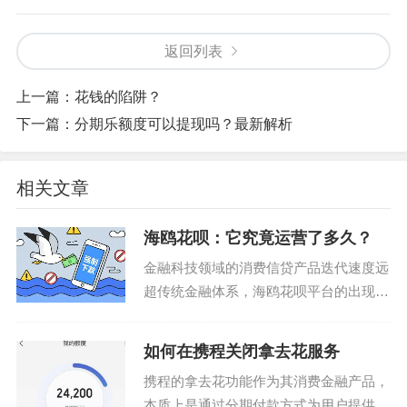
返回列表
上一篇：
花钱的陷阱？
下一篇：
分期乐额度可以提现吗？最新解析
相关文章
海鸥花呗：它究竟运营了多久？
金融科技领域的消费信贷产品迭代速度远
超传统金融体系，海鸥花呗平台的出现恰
是这一趋势的缩影。从2018年互联网消费
金融监管政策全面收紧开始，行业头部企
如何在携程关闭拿去花服务
业开始转向精细化运营，而海鸥花呗的上
携程的拿去花功能作为其消费金融产品，
线时间恰好卡在监...
本质上是通过分期付款方式为用户提供旅