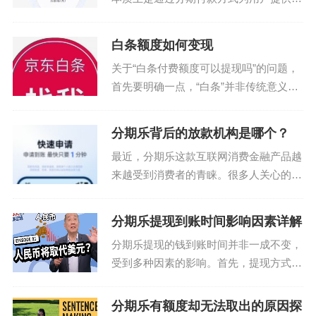
行消费便利。用户若 具体关闭路径需通
过携程APP内「我的」页面进入「我的钱
白条额度如何变现
包」功能模块，找到「拿去花」入口后点
关于“白条付费额度可以提现吗”的问题，
击「服务管理」。...
首先要明确一点，“白条”并非传统意义上
的现金支付工具，而是阿里巴巴旗下蚂蚁
金服推出的一种先消费后付款的服务。因
分期乐背后的放款机构是哪个？
此，在探讨其是否可以直接提现之前，有
最近，分期乐这款互联网消费金融产品越
必要先了解“白条...
来越受到消费者的青睐。很多人关心的一
个问题是：“分期乐是哪个平台放款？”这
是一个涉及多个层面的问题，需要从平台
分期乐提现到账时间影响因素详解
合作机构、资金来源以及风控体系等方面
分期乐提现的钱到账时间并非一成不变，
进行深入解析。...
受到多种因素的影响。首先，提现方式不
同，到账速度也有差异。选择快捷支付方
式，例如银行卡转账，一般来说最快，通
分期乐有额度却无法取出的原因探