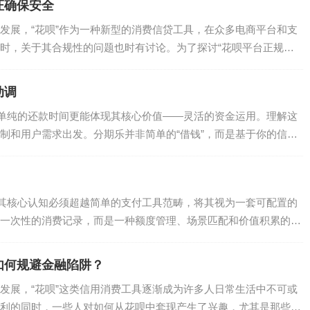
证确保安全
发展，“花呗”作为一种新型的消费信贷工具，在众多电商平台和支
时，关于其合规性的问题也时有讨论。为了探讨“花呗平台正规吗
动调
比单纯的还款时间更能体现其核心价值——灵活的资金运用。理解这
制和用户需求出发。分期乐并非简单的“借钱”，而是基于你的信用
，其核心认知必须超越简单的支付工具范畴，将其视为一套可配置的
一次性的消费记录，而是一种额度管理、场景匹配和价值积累的综
如何规避金融陷阱？
发展，“花呗”这类信用消费工具逐渐成为许多人日常生活中不可或
利的同时，一些人对如何从花呗中套现产生了兴趣，尤其是那些急