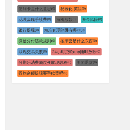
便利卡是什么意思
秘匿化 英語
(0)
(0)
花呗套现手续费
海鸥放款
资金风险
(0)
(0)
(0)
银行提现
精准套现陷阱有哪些
(0)
(0)
微信分付还款规则
按摩套是什么东西
(0)
(0)
取现交易失败
24小时贷款app随时放款
(0)
(0)
分期乐消费额度变取现教程
美团退款
(0)
(0)
得物余额提现要手续费吗
(0)