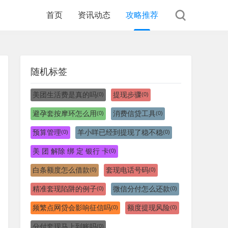
首页
资讯动态
攻略推荐
随机标签
美团生活费是真的吗
提现步骤
(0)
(0)
避孕套按摩环怎么用
消费信贷工具
(0)
(0)
预算管理
羊小咩已经到提现了稳不稳
(0)
(0)
美 团 解除 绑 定 银行 卡
(0)
白条额度怎么借款
套现电话号码
(0)
(0)
精准套现陷阱的例子
微信分付怎么还款
(0)
(0)
频繁点网贷会影响征信吗
额度提现风险
(0)
(0)
分付套现马上到账吗
(0)