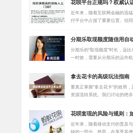
花呗平台正规吗？权威认
近年来，随着互联网金融的迅猛
付平台中占据了重要位置。但同
现在”的问题，我们需要从...
分期乐取现额度随信用自
分期乐的“取现额度”时长，远
一时效，需要从分期乐的运作机
评估和还款能力，预留了一...
拿去花卡的高级玩法指南
要真正掌握“拿去花卡”的效用
资源流转系统。我们讨论的绝非
合矩阵。用户必须将精力放在...
花呗套现的风险与规则：
近年来，随着移动支付的普及与
缺的一部分。然而，在享受其便