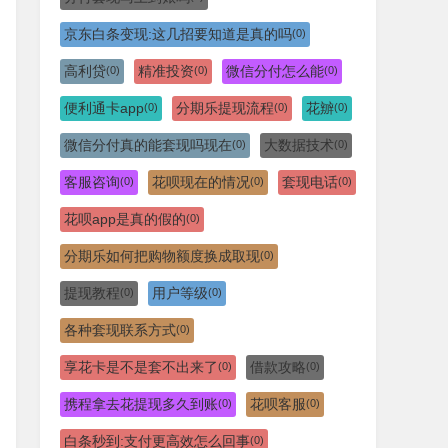
京东白条变现:这几招要知道是真的吗
(0)
高利贷
精准投资
微信分付怎么能
(0)
(0)
(0)
便利通卡app
分期乐提现流程
花辧
(0)
(0)
(0)
微信分付真的能套现吗现在
大数据技术
(0)
(0)
客服咨询
花呗现在的情况
套现电话
(0)
(0)
(0)
花呗app是真的假的
(0)
分期乐如何把购物额度换成取现
(0)
提现教程
用户等级
(0)
(0)
各种套现联系方式
(0)
享花卡是不是套不出来了
借款攻略
(0)
(0)
携程拿去花提现多久到账
花呗客服
(0)
(0)
白条秒到:支付更高效怎么回事
(0)