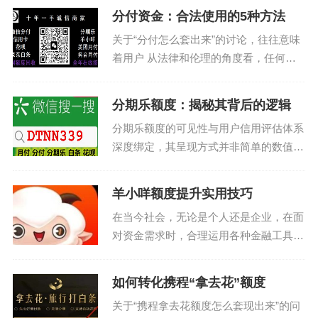
分付资金：合法使用的5种方法
关于“分付怎么套出来”的讨论，往往意味
着用户 从法律和伦理的角度看，任何未
经许可擅自使用他人账户或个人信息进行
操作的行为都是违法且不道德的。用户应
分期乐额度：揭秘其背后的逻辑
当通过正规渠道了解并合理利用金融服
分期乐额度的可见性与用户信用评估体系
务，比如申请个人...
深度绑定，其呈现方式并非简单的数值展
示。平台通过算法模型对用户消费行为、
还款记录、信用评分等维度进行动态计
羊小咩额度提升实用技巧
算，最终生成的额度数值实质是多维数据
在当今社会，无论是个人还是企业，在面
的综合体现。用户在Ap...
对资金需求时，合理运用各种金融工具和
策略是必不可少的。在这个背景下，“羊
小咩怎么套出额度”的问题显得尤为关
如何转化携程“拿去花”额度
键。其实，“套出额度”并非一个新概念，
关于“携程拿去花额度怎么套现出来”的问
而是一种灵活利用信用...