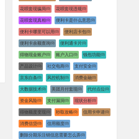
花呗套现骗局
花呗套现违规
(0)
(0)
花呗套现真相
便利卡是什么意思
(0)
(0)
便利卡哪里可以用
便利店卡包
(0)
(0)
便利卡余额查询
便利通卡片
(0)
(0)
得物现金账户
账户入口
钱包功能
(0)
(0)
(0)
产品设计
社交电商
支付安全
(0)
(0)
(0)
京东白条
风控机制
消费金融
(0)
(0)
(0)
大数据技术
美团月付套现
代付点位
(0)
(0)
(0)
资金风险
支付漏洞
现状分析
(0)
(0)
(0)
得物额度变现
秒取攻略
信用卡申请
(0)
(0)
(0)
消费信贷
信用额度
(0)
(0)
删除分期乐注销信息需要怎么弄
(0)