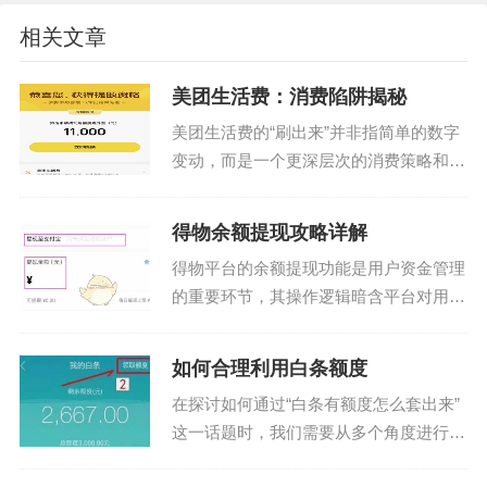
相关文章
美团生活费：消费陷阱揭秘
美团生活费的“刷出来”并非指简单的数字
变动，而是一个更深层次的消费策略和生
活方式的重构。传统意义上，我们理解的
“生活费”是固定收入与支出之间的平衡，
得物余额提现攻略详解
而美团生活服务提供的，是高度个性化
得物平台的余额提现功能是用户资金管理
的、基于算法推荐的...
的重要环节，其操作逻辑暗含平台对用户
资产安全的多重考量。用户需先完成实名
认证并绑定有效银行卡，这一流程本质上
如何合理利用白条额度
是平台合规性要求的体现。提现申请提交
在探讨如何通过“白条有额度怎么套出来”
后，系统会自动校验账...
这一话题时，我们需要从多个角度进行分
析。首先，理解“白条”这一金融工具是关