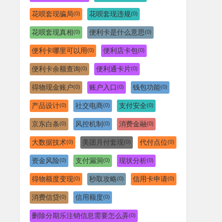
花呗套现骗局
花呗套现违规
(0)
(0)
花呗套现真相
便利卡是什么意思
(0)
(0)
便利卡哪里可以用
便利店卡包
(0)
(0)
便利卡余额查询
便利通卡片
(0)
(0)
得物现金账户
账户入口
钱包功能
(0)
(0)
(0)
产品设计
社交电商
支付安全
(0)
(0)
(0)
京东白条
风控机制
消费金融
(0)
(0)
(0)
大数据技术
美团月付套现
代付点位
(0)
(0)
(0)
资金风险
支付漏洞
现状分析
(0)
(0)
(0)
得物额度变现
秒取攻略
信用卡申请
(0)
(0)
(0)
消费信贷
信用额度
(0)
(0)
删除分期乐注销信息需要怎么弄
(0)