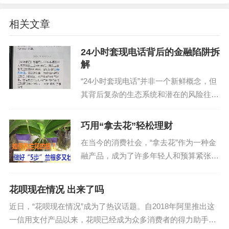
相关文章
24小时套现电话背后的金融陷阱拆
解
“24小时套现电话”并非一个新鲜概念，但
其背后复杂的生态系统和潜在的风险往往
被忽视。它本质上是一种利用短期资金流
动性满足特定需求的金融服务，服务对象
巧用“拿去花”轻松理财
通常是需要快速筹集资金或处理急需资金
在当今的消费社会，“拿去花”作为一种金
周转的个人或企业...
融产品，成为了许多年轻人和预算紧张者
的重要选择。它不仅提供了便捷的资金周
转方式，还能根据个人需求灵活调整还款
花呗现在情况 出来了吗
计划，但如何巧妙地利用“拿去花”进行财
近日，“花呗现在情况”成为了热议话题。自2018年阿里推出这
务规划，却是一门...
一信用支付产品以来，花呗已经成为众多消费者的得力助手，