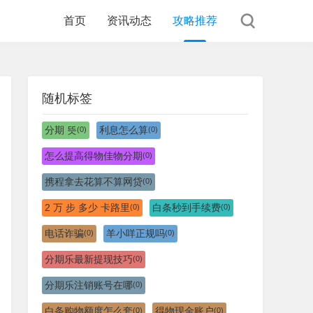
首页
资讯动态
攻略推荐
随机标签
分期 뜻
利息怎么算
(0)
(0)
怎么提高得物佳物分期
(0)
携程拿去花算不算网贷
(0)
2 万 步 多少 卡路里
白条秒到手续费
(0)
(0)
电话诈骗
羊小咩正规吗
(0)
(0)
分期乐最新提现技巧
(0)
分期乐注销账号在哪
(0)
白条购物额度怎么套
得物现金账户
(0)
(0)