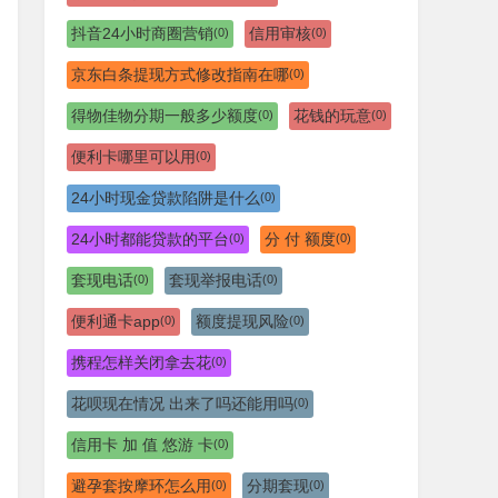
抖音24小时商圈营销
信用审核
(0)
(0)
京东白条提现方式修改指南在哪
(0)
得物佳物分期一般多少额度
花钱的玩意
(0)
(0)
便利卡哪里可以用
(0)
24小时现金贷款陷阱是什么
(0)
24小时都能贷款的平台
分 付 额度
(0)
(0)
套现电话
套现举报电话
(0)
(0)
便利通卡app
额度提现风险
(0)
(0)
携程怎样关闭拿去花
(0)
花呗现在情况 出来了吗还能用吗
(0)
信用卡 加 值 悠游 卡
(0)
避孕套按摩环怎么用
分期套现
(0)
(0)