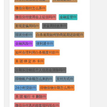
微信分期付怎么弄
(0)
微信分付使用会上征信吗
金融监管
(0)
(0)
套现是骗局吗
资金周转效率
(0)
(0)
现状分析
白条逾期如何协商延期还款呢
(0)
(0)
金融风险
便利通卡
(0)
(0)
如何合理利用白条额度付款
(0)
美 团 绑 定 外 卡
(0)
分期乐注销后个人信息会清除吗
(0)
得物账户余额怎么来的
支付方式
(0)
(0)
24小时贷款
得物佳物分期怎么用
(0)
(0)
美 团 银行 卡 删除
(0)
微信分付真的能套现吗现在
(0)