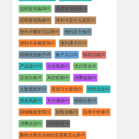
花呗套现骗局
花呗套现违规
(0)
(0)
花呗套现真相
便利卡是什么意思
(0)
(0)
便利卡哪里可以用
便利店卡包
(0)
(0)
便利卡余额查询
便利通卡片
(0)
(0)
得物现金账户
账户入口
钱包功能
(0)
(0)
(0)
产品设计
社交电商
支付安全
(0)
(0)
(0)
京东白条
风控机制
消费金融
(0)
(0)
(0)
大数据技术
美团月付套现
代付点位
(0)
(0)
(0)
资金风险
支付漏洞
现状分析
(0)
(0)
(0)
得物额度变现
秒取攻略
信用卡申请
(0)
(0)
(0)
消费信贷
信用额度
(0)
(0)
删除分期乐注销信息需要怎么弄
(0)