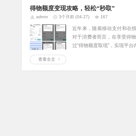
得物额度变现攻略，轻松“秒取”
admin
3个月前
(04-27)
167
近年来，随着移动支付和在线
对于消费者而言，在享受得
过“得物额度取现”，实现平台内
查看全文