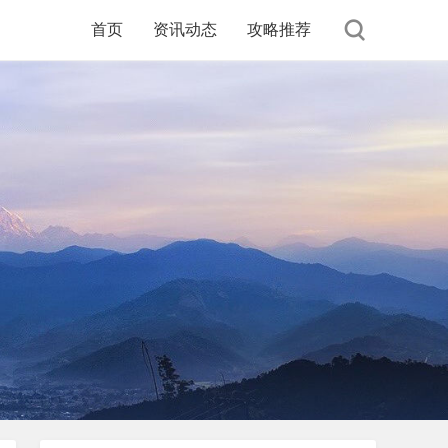
首页
资讯动态
攻略推荐