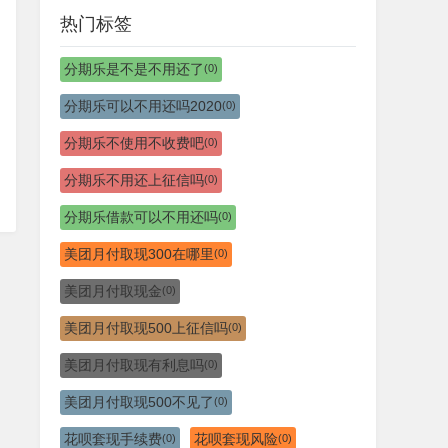
热门标签
分期乐是不是不用还了
(0)
分期乐可以不用还吗2020
(0)
分期乐不使用不收费吧
(0)
分期乐不用还上征信吗
(0)
分期乐借款可以不用还吗
(0)
美团月付取现300在哪里
(0)
美团月付取现金
(0)
美团月付取现500上征信吗
(0)
美团月付取现有利息吗
(0)
美团月付取现500不见了
(0)
花呗套现手续费
花呗套现风险
(0)
(0)