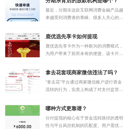
分期乐背后的放款机构是哪个？
高频交易，这是一种极其费时费力的模
最近，分期乐这款互联网消费金融产品越
式。但从更深层次来...
来越受到消费者的青睐。很多人关心的一
个问题是：“分期乐是哪个平台放款？”这
是一个涉及多个层面的问题，需要从平台
鹿优选先享卡如何提现
合作机构、资金来源以及风控体系等方面
鹿优选先享卡作为一种新兴的消费模式，
进行深入解析。...
为用户带来了前所未有的便捷。该卡片允
许用户在享受购物优惠的同时，提前提取
卡内现金，这种灵活性和便利性吸引了大
拿去花套现商家微信违法了吗？
量用户的关注。了解鹿优选先享卡提现的
"拿去花"平台通过商家微信账户进行资金
方法对于有需求的用户...
流转的行为，实质上构成了对支付监管体
系的突破。根据《刑法》第266条诈骗罪
条款，当套现行为以虚构交易为手段，通
哪种方式更靠谱？
过伪造交易流水、虚增商品价格等方式转
分付提现的核心在于资金流转路径的透明
移资金，已构成对...
性与平台风控机制的匹配度。用户需优先