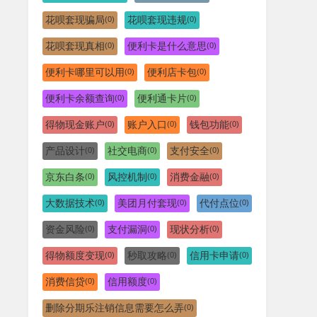
花呗套现骗局
花呗套现违规
(0)
(0)
花呗套现真相
便利卡是什么意思
(0)
(0)
便利卡哪里可以用
便利店卡包
(0)
(0)
便利卡余额查询
便利通卡片
(0)
(0)
得物现金账户
账户入口
钱包功能
(0)
(0)
(0)
产品设计
社交电商
支付安全
(0)
(0)
(0)
京东白条
风控机制
消费金融
(0)
(0)
(0)
大数据技术
美团月付套现
代付点位
(0)
(0)
(0)
资金风险
支付漏洞
现状分析
(0)
(0)
(0)
得物额度变现
秒取攻略
信用卡申请
(0)
(0)
(0)
消费信贷
信用额度
(0)
(0)
删除分期乐注销信息需要怎么弄
(0)