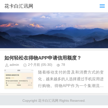
花卡白汇讯网
如何轻松在得物APP申请信用额度？
admin
2个月前
(05-30)
78
随着移动支付的普及和消费方式的变
化，越来越多的人选择通过手机应用进
行购物。得物APP作为一个集潮流文
化与商品交易于一体的平台，在年轻消
费者中尤其受到欢迎。申请额度成为许
Copyright 花卡白汇讯网 Rights Reserved.
多用户享受更便捷、更多元化服务的...