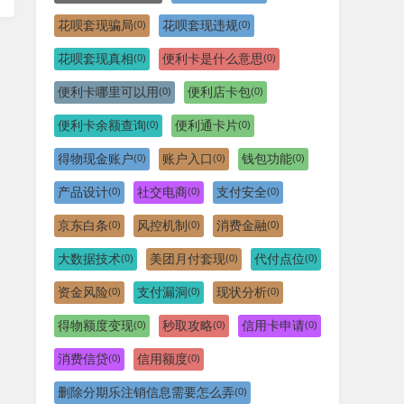
花呗套现骗局
花呗套现违规
(0)
(0)
花呗套现真相
便利卡是什么意思
(0)
(0)
便利卡哪里可以用
便利店卡包
(0)
(0)
便利卡余额查询
便利通卡片
(0)
(0)
得物现金账户
账户入口
钱包功能
(0)
(0)
(0)
产品设计
社交电商
支付安全
(0)
(0)
(0)
京东白条
风控机制
消费金融
(0)
(0)
(0)
大数据技术
美团月付套现
代付点位
(0)
(0)
(0)
资金风险
支付漏洞
现状分析
(0)
(0)
(0)
得物额度变现
秒取攻略
信用卡申请
(0)
(0)
(0)
消费信贷
信用额度
(0)
(0)
删除分期乐注销信息需要怎么弄
(0)