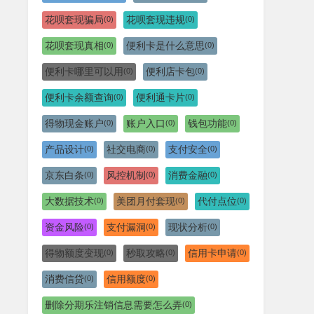
花呗套现骗局
花呗套现违规
(0)
(0)
花呗套现真相
便利卡是什么意思
(0)
(0)
便利卡哪里可以用
便利店卡包
(0)
(0)
便利卡余额查询
便利通卡片
(0)
(0)
得物现金账户
账户入口
钱包功能
(0)
(0)
(0)
产品设计
社交电商
支付安全
(0)
(0)
(0)
京东白条
风控机制
消费金融
(0)
(0)
(0)
大数据技术
美团月付套现
代付点位
(0)
(0)
(0)
资金风险
支付漏洞
现状分析
(0)
(0)
(0)
得物额度变现
秒取攻略
信用卡申请
(0)
(0)
(0)
消费信贷
信用额度
(0)
(0)
删除分期乐注销信息需要怎么弄
(0)