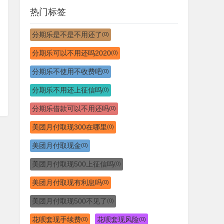
热门标签
分期乐是不是不用还了
(0)
分期乐可以不用还吗2020
(0)
分期乐不使用不收费吧
(0)
分期乐不用还上征信吗
(0)
分期乐借款可以不用还吗
(0)
美团月付取现300在哪里
(0)
美团月付取现金
(0)
美团月付取现500上征信吗
(0)
美团月付取现有利息吗
(0)
美团月付取现500不见了
(0)
花呗套现手续费
花呗套现风险
(0)
(0)