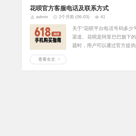
花呗官方客服电话及联系方式
admin
2个月前
(06-03)
41
关于“花呗平台电话号码多少
渠道。花呗是阿里巴巴旗下
题时，用户可以通过官方提供的
查看全文