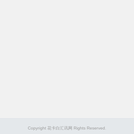
Copyright 花卡白汇讯网 Rights Reserved.