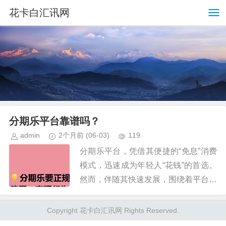
花卡白汇讯网
分期乐平台靠谱吗？
admin
2个月前
(06-03)
119
分期乐平台，凭借其便捷的“免息”消费
模式，迅速成为年轻人“花钱”的首选。
然而，伴随其快速发展，围绕着平台正
规性，以及用户权益保障等问题，也产
生了大量的质疑和担忧。简单地判断
Copyright 花卡白汇讯网 Rights Reserved.
“是或否”过于片面，需要从更...