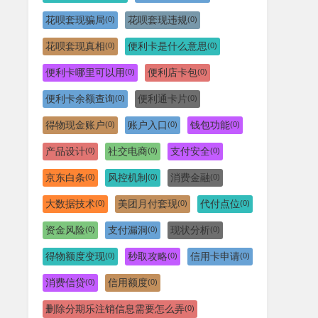
花呗套现骗局
花呗套现违规
(0)
(0)
花呗套现真相
便利卡是什么意思
(0)
(0)
便利卡哪里可以用
便利店卡包
(0)
(0)
便利卡余额查询
便利通卡片
(0)
(0)
得物现金账户
账户入口
钱包功能
(0)
(0)
(0)
产品设计
社交电商
支付安全
(0)
(0)
(0)
京东白条
风控机制
消费金融
(0)
(0)
(0)
大数据技术
美团月付套现
代付点位
(0)
(0)
(0)
资金风险
支付漏洞
现状分析
(0)
(0)
(0)
得物额度变现
秒取攻略
信用卡申请
(0)
(0)
(0)
消费信贷
信用额度
(0)
(0)
删除分期乐注销信息需要怎么弄
(0)