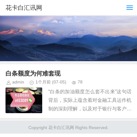
花卡白汇讯网
白条额度为何难套现
admin
1个月前
(07-05)
78
“白条的加油额度怎么套不出来”这句话
背后，实际上蕴含着对金融工具运作机
制的深刻理解，以及对于银行与客户之
间信任关系的微妙考量。并非单纯的技
术问题，而是涉及风险控制、信用评估
Copyright 花卡白汇讯网 Rights Reserved.
以及双方行为习惯的综合体现。...