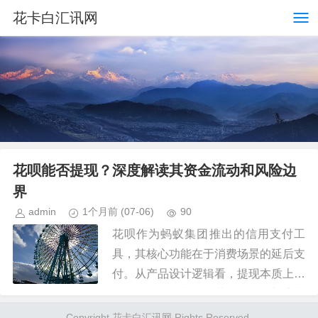
花卡白汇讯网
花呗能否提现？深度解读其资金流动和风险边
界
admin
1个月前
(07-06)
90
花呗作为蚂蚁集团推出的信用支付工
具，其核心功能在于消费场景的延后支
付。从产品设计逻辑看，提现本质上属
于资金转移行为，而花呗的信用额度本
质是消费授信而非现金提取。平台通过
Copyright 花卡白汇讯网 Rights Reserved.