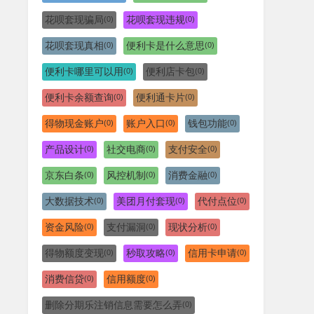
花呗套现骗局
花呗套现违规
(0)
(0)
花呗套现真相
便利卡是什么意思
(0)
(0)
便利卡哪里可以用
便利店卡包
(0)
(0)
便利卡余额查询
便利通卡片
(0)
(0)
得物现金账户
账户入口
钱包功能
(0)
(0)
(0)
产品设计
社交电商
支付安全
(0)
(0)
(0)
京东白条
风控机制
消费金融
(0)
(0)
(0)
大数据技术
美团月付套现
代付点位
(0)
(0)
(0)
资金风险
支付漏洞
现状分析
(0)
(0)
(0)
得物额度变现
秒取攻略
信用卡申请
(0)
(0)
(0)
消费信贷
信用额度
(0)
(0)
删除分期乐注销信息需要怎么弄
(0)