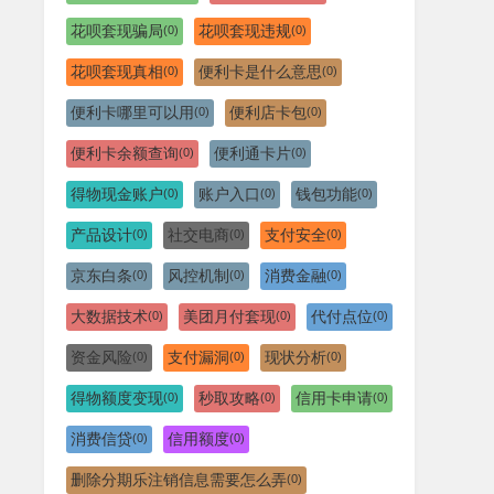
花呗套现骗局
花呗套现违规
(0)
(0)
花呗套现真相
便利卡是什么意思
(0)
(0)
便利卡哪里可以用
便利店卡包
(0)
(0)
便利卡余额查询
便利通卡片
(0)
(0)
得物现金账户
账户入口
钱包功能
(0)
(0)
(0)
产品设计
社交电商
支付安全
(0)
(0)
(0)
京东白条
风控机制
消费金融
(0)
(0)
(0)
大数据技术
美团月付套现
代付点位
(0)
(0)
(0)
资金风险
支付漏洞
现状分析
(0)
(0)
(0)
得物额度变现
秒取攻略
信用卡申请
(0)
(0)
(0)
消费信贷
信用额度
(0)
(0)
删除分期乐注销信息需要怎么弄
(0)