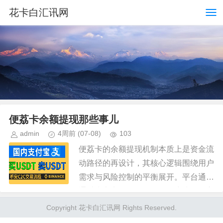
花卡白汇讯网
便荔卡余额提现那些事儿
admin
4周前
(07-08)
103
便荔卡的余额提现机制本质上是资金流
动路径的再设计，其核心逻辑围绕用户
需求与风险控制的平衡展开。平台通常
通过绑定实名认证的银行账户或第三方
支付工具实现资金转移，这一过程既涉
Copyright 花卡白汇讯网 Rights Reserved.
及金融合规要求，也暗含对用户行...