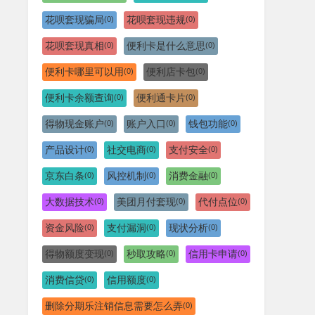
花呗套现骗局
花呗套现违规
(0)
(0)
花呗套现真相
便利卡是什么意思
(0)
(0)
便利卡哪里可以用
便利店卡包
(0)
(0)
便利卡余额查询
便利通卡片
(0)
(0)
得物现金账户
账户入口
钱包功能
(0)
(0)
(0)
产品设计
社交电商
支付安全
(0)
(0)
(0)
京东白条
风控机制
消费金融
(0)
(0)
(0)
大数据技术
美团月付套现
代付点位
(0)
(0)
(0)
资金风险
支付漏洞
现状分析
(0)
(0)
(0)
得物额度变现
秒取攻略
信用卡申请
(0)
(0)
(0)
消费信贷
信用额度
(0)
(0)
删除分期乐注销信息需要怎么弄
(0)