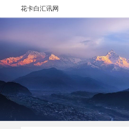
花卡白汇讯网