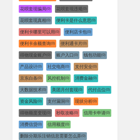
花呗套现骗局
花呗套现违规
(0)
(0)
花呗套现真相
便利卡是什么意思
(0)
(0)
便利卡哪里可以用
便利店卡包
(0)
(0)
便利卡余额查询
便利通卡片
(0)
(0)
得物现金账户
账户入口
钱包功能
(0)
(0)
(0)
产品设计
社交电商
支付安全
(0)
(0)
(0)
京东白条
风控机制
消费金融
(0)
(0)
(0)
大数据技术
美团月付套现
代付点位
(0)
(0)
(0)
资金风险
支付漏洞
现状分析
(0)
(0)
(0)
得物额度变现
秒取攻略
信用卡申请
(0)
(0)
(0)
消费信贷
信用额度
(0)
(0)
删除分期乐注销信息需要怎么弄
(0)