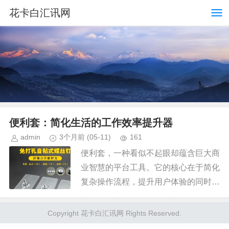
花卡白汇讯网
便利套：简化生活的工作效率提升器
admin
3个月前
(05-11)
161
便利套，一种看似不起眼却蕴含巨大商
业智慧的平台工具。它的核心在于简化
复杂操作流程，提升用户体验的同时促
进工作效率的飞跃。当用户面对繁琐的
服务申请、资料提交或订单跟踪时，便
Copyright 花卡白汇讯网 Rights Reserved.
利套能够一键解决所有问题。例如...