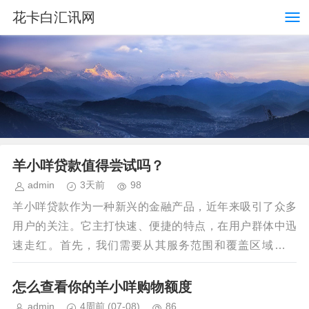
花卡白汇讯网
羊小咩贷款值得尝试吗？
admin
3天前
98
羊小咩贷款作为一种新兴的金融产品，近年来吸引了众多
用户的关注。它主打快速、便捷的特点，在用户群体中迅
速走红。首先，我们需要从其服务范围和覆盖区域来分
析。羊小咩贷款主要面向小微企业和个人消费者提供短期
流...
怎么查看你的羊小咩购物额度
admin
4周前
(07-08)
86