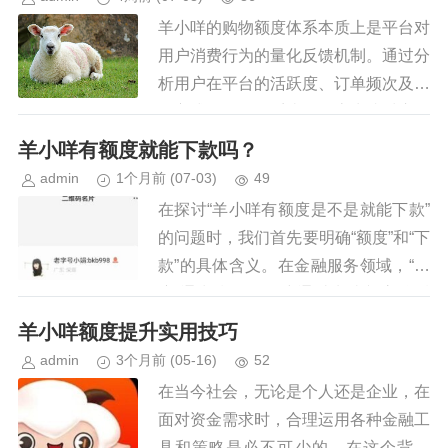
羊小咩的购物额度体系本质上是平台对
用户消费行为的量化反馈机制。通过分
析用户在平台的活跃度、订单频次及支
付方式等数据，系统会动态生成对应的
购物额度数值。这一数值并非简单的固
羊小咩有额度就能下款吗？
定金额，而是与用户信用等级、历...
admin
1个月前
(07-03)
49
在探讨“羊小咩有额度是不是就能下款”
的问题时，我们首先要明确“额度”和“下
款”的具体含义。在金融服务领域，“额
度”通常指的是用户通过申请并审核后
获得的借款或信用卡可用金额；而“下
羊小咩额度提升实用技巧
款”则是指金融机构在确...
admin
3个月前
(05-16)
52
在当今社会，无论是个人还是企业，在
面对资金需求时，合理运用各种金融工
具和策略是必不可少的。在这个背景