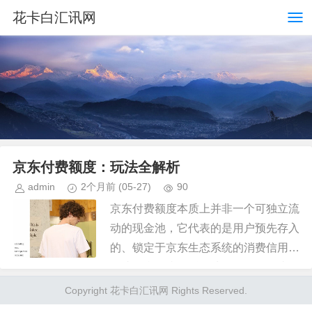
花卡白汇讯网
京东付费额度：玩法全解析
admin
2个月前
(05-27)
90
京东付费额度本质上并非一个可独立流
动的现金池，它代表的是用户预先存入
的、锁定于京东生态系统的消费信用。
因此，我们必须跳脱出“取现”的传统思
维定式，将视角切换到“价值锚定”和“高
Copyright 花卡白汇讯网 Rights Reserved.
效兑付”的层面来理解其运...