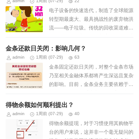
admin
1周前
(07-29)
22
电子设备的快速迭代，制造了全球能源
转型期最庞大、最具挑战性的废弃物洪
流——电子垃圾。传统的回收渠道难以
匹配现代数码产品的复杂度和数据敏感
性。因此，“羊小咩便荔卡数码秒回收”
金条还款日关闭：影响几何？
所代表的模式，已不再仅仅是一...
admin
1周前
(07-29)
63
金条固定还款日关闭，对整个金条市场
乃至相关金融体系都将产生深远且复杂
的影响。目前，金条业务主要依赖于银
行的日理据收付系统来保证稳定性和便
捷性。如果长期关闭固定还款日，意味
得物余额如何顺利提出？
着银行不再能像过去那样提供便捷...
admin
1周前
(07-29)
40
得物余额提现，对于习惯使用其购物平
台的用户来说，这并非一个毫无疑问的