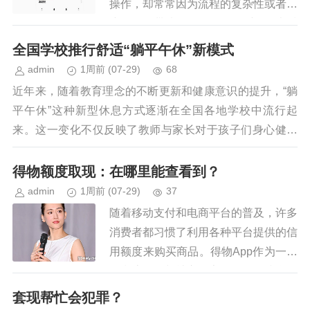
操作，却常常因为流程的复杂性或者账
户设置而带来困扰。理解“余额”的本质
是解决问题的第一步。得物平台上的余
全国学校推行舒适“躺平午休”新模式
额并非简单的红包或奖励金，它...
admin
1周前
(07-29)
68
近年来，随着教育理念的不断更新和健康意识的提升，“躺
平午休”这种新型休息方式逐渐在全国各地学校中流行起
来。这一变化不仅反映了教师与家长对于孩子们身心健康
日益重视的态度，更体现了一种新的生活哲学——在快...
得物额度取现：在哪里能查看到？
admin
1周前
(07-29)
37
随着移动支付和电商平台的普及，许多
消费者都习惯了利用各种平台提供的信
用额度来购买商品。得物App作为一个
集潮流购物与社交分享于一体的综合性
购物平台，其推出的“额度取现”服务无
套现帮忙会犯罪？
疑为用户提供了更多的资金灵...