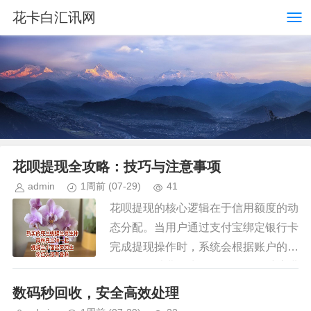
花卡白汇讯网
花呗提现全攻略：技巧与注意事项
admin
1周前
(07-29)
41
花呗提现的核心逻辑在于信用额度的动
态分配。当用户通过支付宝绑定银行卡
完成提现操作时，系统会根据账户的信
用评分、消费行为、还款记录等维度进
行实时评估。高信用分用户通常能获得
数码秒回收，安全高效处理
更高的提现额度，但这一额度并非...