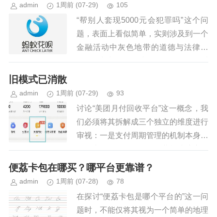
admin
1周前
(07-29)
105
“帮别人套现5000元会犯罪吗”这个问
题，表面上看似简单，实则涉及到一个
金融活动中灰色地带的道德与法律界
限。要判断是否构成犯罪，不能仅仅看
单次行为，而需要考察整个链条、涉案
旧模式已消散
人的角色以及最终的目的。这其...
admin
1周前
(07-29)
93
讨论“美团月付回收平台”这一概念，我
们必须将其拆解成三个独立的维度进行
审视：一是支付周期管理的机制本身；
二是大型互联网平台的运营模式演变；
三是消费者对于资金流转的实际需求。
便荔卡包在哪买？哪平台更靠谱？
从专业的角度来看，“回收平台...
admin
1周前
(07-28)
78
在探讨“便荔卡包是哪个平台的”这一问
题时，不能仅将其视为一个简单的地理