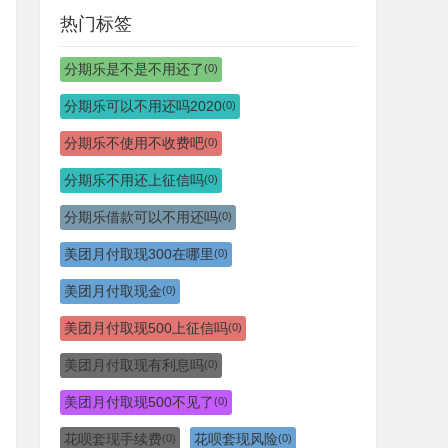
热门标签
分期乐是不是不用还了
(0)
分期乐可以不用还吗2020
(0)
分期乐不使用不收费吧
(0)
分期乐不用还上征信吗
(0)
分期乐借款可以不用还吗
(0)
美团月付取现300在哪里
(0)
美团月付取现金
(0)
美团月付取现500上征信吗
(0)
美团月付取现有利息吗
(0)
美团月付取现500不见了
(0)
花呗套现手续费
花呗套现风险
(0)
(0)