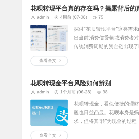
花呗转现平台真的存在吗？揭露背后的
admin
4周前
(07-08)
75
探讨“花呗转现平台”这类需
出当前消费信贷领域消费者
传统消费周期的资金链出现了断
查看全文
花呗转现金平台风险如何辨别
admin
1个月前
(06-28)
98
花呗转现金，看似便捷的理
题也日益凸显。花呗本身是
求，但将其“转”为现金的过程，
查看全文