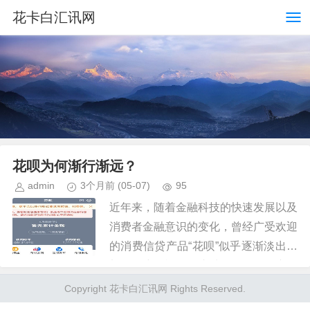
花卡白汇讯网
花呗为何渐行渐远？
admin
3个月前
(05-07)
95
近年来，随着金融科技的快速发展以及
消费者金融意识的变化，曾经广受欢迎
的消费信贷产品“花呗”似乎逐渐淡出了
部分用户的视野。这种现象引发了广泛
的讨论和好奇：“为什么现在感觉不到
Copyright 花卡白汇讯网 Rights Reserved.
花呗的存在了？”实际上，答案...