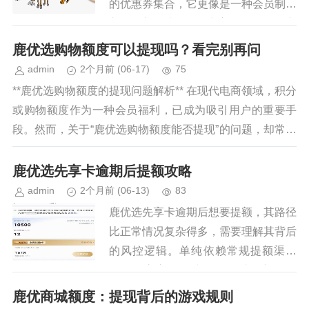
的优惠券集合，它更像是一种会员制的
入口。想要真正“套”出它的价值，核心
在于理解其运作机制和精心设计的产品
鹿优选购物额度可以提现吗？看完别再问
逻辑。许多用户认为仅仅通过...
admin
2个月前
(06-17)
75
**鹿优选购物额度的提现问题解析** 在现代电商领域，积分
或购物额度作为一种会员福利，已成为吸引用户的重要手
段。然而，关于“鹿优选购物额度能否提现”的问题，却常常
引发用户的疑惑与讨论。本文将从平台规则...
鹿优选先享卡逾期后提额攻略
admin
2个月前
(06-13)
83
鹿优选先享卡逾期后想要提额，其路径
比正常情况复杂得多，需要理解其背后
的风控逻辑。单纯依赖常规提额渠道
（例如官方活动或APP自助提额）的
可能性极低。卡方会重点评估用户当前
鹿优商城额度：提现背后的游戏规则
的信用风险，而逾期记录无疑是显著...