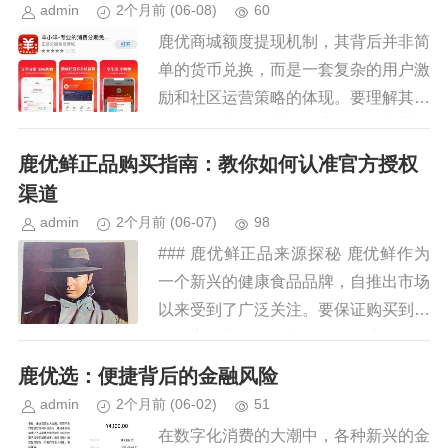
admin
2个月前
(06-08)
60
鹿优商城额度提现机制，其背后并非简
单的货币兑换，而是一套复杂的用户激
励和社区运营策略的体现。要理解其运
作逻辑，必须将其置于鹿优整体商业模
式的框架下考察。鹿优并非单纯的电商
鹿优鲜正品购买指南：教你如何认准官方授权
平台，其核心在于构建一个基于内...
渠道
admin
2个月前
(06-07)
98
### 鹿优鲜正品来源探秘 鹿优鲜作为
一个新兴的健康食品品牌，自推出市场
以来受到了广泛关注。要保证购买到的
是正宗的商品，首先需要明确该品牌的
产品类型及其核心成分，如鹿茸、鹿胎
鹿优选：便捷背后的金融风险
膏等。对于消费者而言，识别...
admin
2个月前
(06-02)
51
在数字化消费的大潮中，各种新兴的金