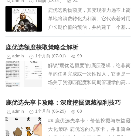
admin
1周前
(08-01)
24
鹿优选购物额度，其变现潜力远不止简
单地将消费转化为利润。它代表着对用
户长期价值的预估，并构建了一个基于
信任和激励的生态系统。核心在于理解
“额度”不仅仅是现金流，更是一种用户
鹿优选额度获取策略全解析
粘性的关键指标。早期鹿优选的...
admin
1个月前
(07-01)
99
解锁“鹿优选额度”的底层逻辑，绝非简
单的任务完成或一次性投入，它更是一
场关于资源匹配度和周期管理学的高级
博弈。你需要摒弃“如何花多少钱买到
它”的思维惯性，转而将其视为一种基
鹿优选先享卡攻略：深度挖掘隐藏福利技巧
于行为模型和数据积累的系统奖...
admin
1个月前
(06-29)
68
## 鹿优选先享卡：价值挖掘与权益最
大化策略 鹿优选的先享卡，并非简单