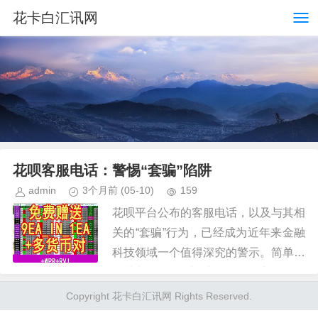
花卡白汇讯网
花呗客服电话：警惕“套骗”陷阱
admin
3个月前
(05-10)
159
花呗平台公布的客服电话，以及与其相
关的“套骗”行为，已经成为近年来金融
科技领域一个值得深究的警示。简单地
将其归咎于“诈骗”过于简化，实则反映
了用户信任度下降、信息不对称以及部
Copyright 花卡白汇讯网 Rights Reserved.
分不法分子利用金融平台漏洞...