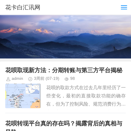
花卡白汇讯网
花呗取现新方法：分期转账与第三方平台揭秘
admin
3周前
(07-19)
98
花呗的取款方式在过去几年里经历了一
些变化，最初的直接取款功能的确存
在，但为了控制风险、规范消费行为，
支付宝逐步将其收紧。当前，花呗直接
取款已经不可行，用户无法像信用卡一
花呗转现平台真的存在吗？揭露背后的真相与
样直接从ATM机或柜台取出现金。...