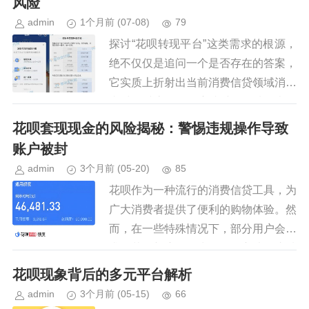
风险
admin
1个月前
(07-08)
79
探讨“花呗转现平台”这类需求的根源，
绝不仅仅是追问一个是否存在的答案，
它实质上折射出当前消费信贷领域消费
者对即时流动性极度缺乏的一种焦虑信
号。这种求询本身就标志着传统消费周
花呗套现现金的风险揭秘：警惕违规操作导致
期的资金链出现了断裂，急需绕...
账户被封
admin
3个月前
(05-20)
85
花呗作为一种流行的消费信贷工具，为
广大消费者提供了便利的购物体验。然
而，在一些特殊情况下，部分用户会寻
求将花呗额度转化为现金的方法，这种
行为通常被称为“套现”。尽管市场上存
花呗现象背后的多元平台解析
在各种声称可以帮助实现这一目...
admin
3个月前
(05-15)
66