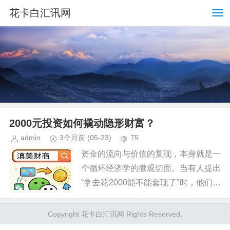
花卡白汇讯网
2000元投资如何撬动隐形财富？
admin
3个月前
(05-23)
75
资金的流向与价值的复现，本身就是一
个循环经济学的微观切面。当有人提出
“拿去花2000能不能套现了”时，他们实
际探询的不是一张纸面上的变现路径，
而是思考每一笔开支背后的内在价值锚
Copyright 花卡白汇讯网 Rights Reserved.
点。从单纯的消费行为角度...